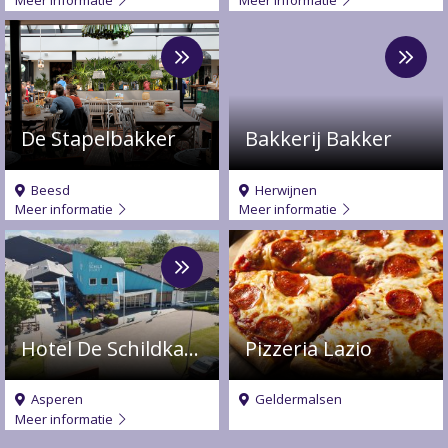
Meer
Meer
over
over
De
Bakkerij
Stapelbakker
Bakker
De Stapelbakker
Bakkerij Bakker
Beesd
Herwijnen
Meer informatie
Meer informatie
Meer
over
Hotel
De
Schildkamp
Hotel De Schildkamp
Pizzeria Lazio
Asperen
Geldermalsen
Meer informatie