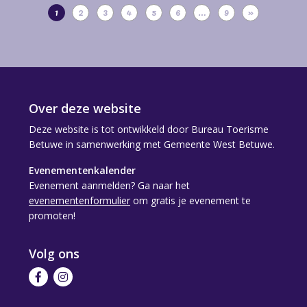
1
2
3
4
5
6
…
9
»
Over deze website
Deze website is tot ontwikkeld door Bureau Toerisme
Betuwe in samenwerking met Gemeente West Betuwe.
Evenementenkalender
Evenement aanmelden? Ga naar het
evenementenformulier
om gratis je evenement te
promoten!
Volg ons
Volg
Volg
ons
ons