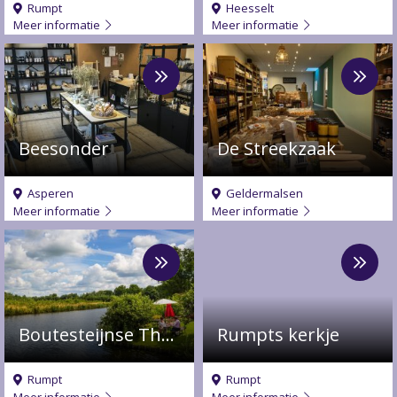
Rumpt
Heesselt
Meer informatie
Meer informatie
Meer
Meer
over
over
Beesonder
De
Streekzaak
Beesonder
De Streekzaak
Asperen
Geldermalsen
Meer informatie
Meer informatie
Meer
Meer
over
over
Boutesteijnse
Rumpts
Theetuin
kerkje
Boutesteijnse Theetuin
Rumpts kerkje
Rumpt
Rumpt
Meer informatie
Meer informatie