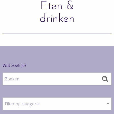
Eten &
drinken
Wat zoek je?
Zoeken
Filter
op
categorie