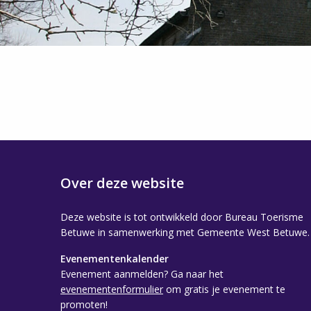
Over deze website
Deze website is tot ontwikkeld door Bureau Toerisme
Betuwe in samenwerking met Gemeente West Betuwe.
Evenementenkalender
Evenement aanmelden? Ga naar het
evenementenformulier
om gratis je evenement te
promoten!