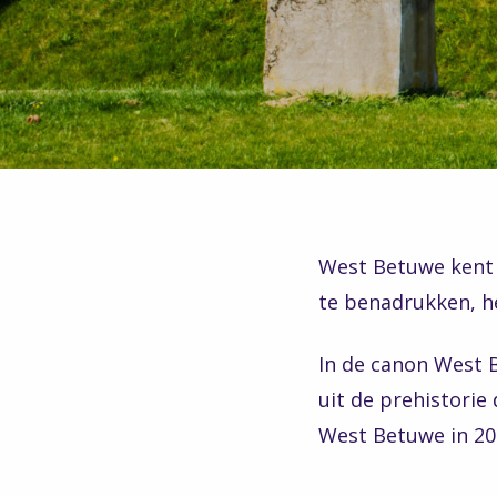
West Betuwe kent 
te benadrukken, h
In de canon West 
uit de prehistorie
West Betuwe in 201