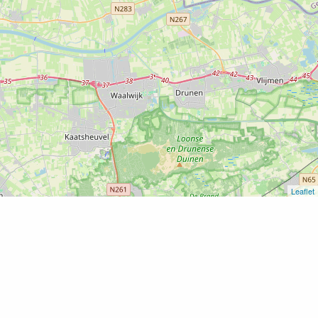
Leaflet
Home
Hotel De Schildkamp
Hotel De Schildkamp
Voeg toe als favoriet