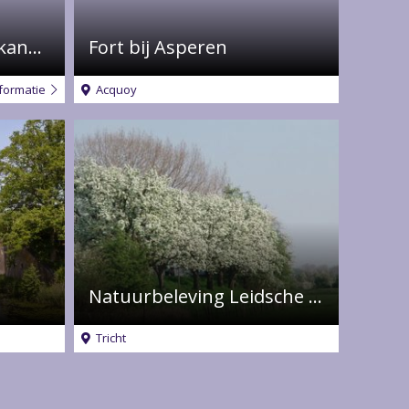
Lekker aan de Linge: kano en fietsverhuur
Fort bij Asperen
formatie
Acquoy
Natuurbeleving Leidsche Hoeven
Tricht