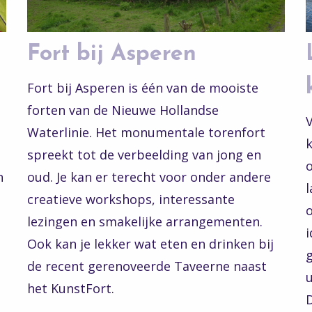
Fort bij Asperen
Fort bij Asperen is één van de mooiste
forten van de Nieuwe Hollandse
V
Waterlinie. Het monumentale torenfort
k
spreekt tot de verbeelding van jong en
o
n
oud. Je kan er terecht voor onder andere
l
creatieve workshops, interessante
lezingen en smakelijke arrangementen.
i
Ook kan je lekker wat eten en drinken bij
g
de recent gerenoveerde Taveerne naast
het KunstFort.
D