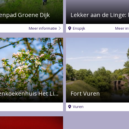
kano
en
enpad Groene Dijk
fietsverhuur
Meer informatie
Enspijk
Meer in
Pannenkoekenhuis Het Lingebosch
Fort Vuren
Vuren