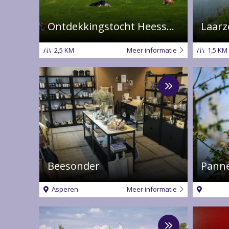
Ontdekkingstocht Heesseltsche Uiterwaarden
Laarz
2,5 KM
Meer informatie
1,5 KM
Meer
over
Beesonder
Beesonder
Asperen
Meer informatie
Meer
over