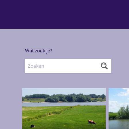
Wat zoek je?
Zoeken
Meer
Meer
over
over
Ontdekkingstocht
Laarzenp
Heesseltsche
Groene
Uiterwaarden
Dijk