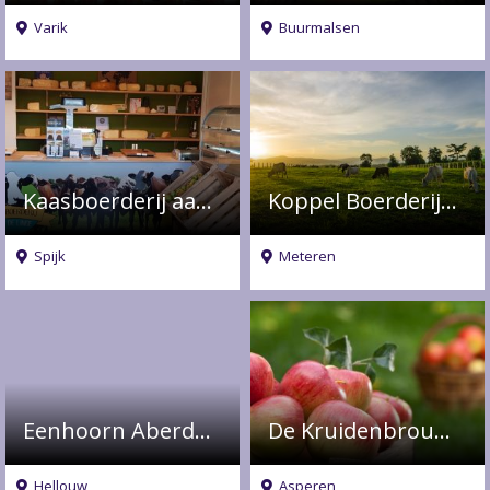
Varik
Buurmalsen
Kaasboerderij aan de Linge
Koppel Boerderijwinkel
Spijk
Meteren
Eenhoorn Aberdeen Angus
De Kruidenbrouwerij
Hellouw
Asperen