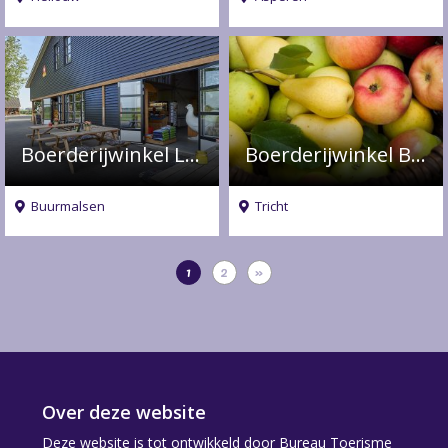
Boerderijwinkel Lagerweij
Boerderijwinkel Beverloo
Buurmalsen
Tricht
1
2
»
Over deze website
Deze website is tot ontwikkeld door Bureau Toerisme