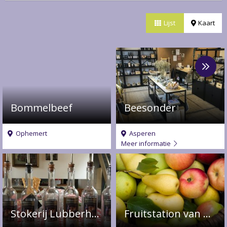
Lijst
Kaart
Meer
over
Beesonder
Bommelbeef
Beesonder
Ophemert
Asperen
Meer informatie
Stokerij Lubberhuizen
Fruitstation van Arkel