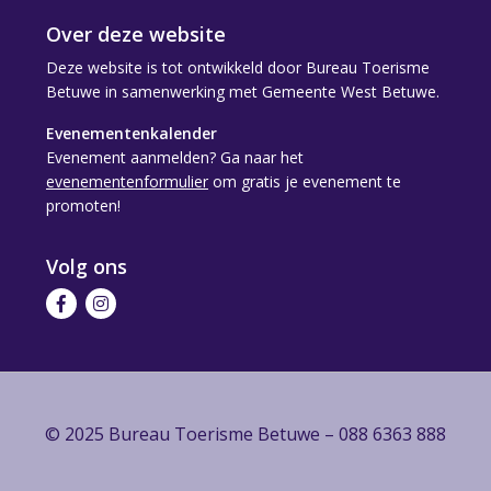
Over deze website
Deze website is tot ontwikkeld door Bureau Toerisme
Betuwe in samenwerking met Gemeente West Betuwe.
Evenementenkalender
Evenement aanmelden? Ga naar het
evenementenformulier
om gratis je evenement te
promoten!
Volg ons
Volg
Volg
ons
ons
op
op
Facebook
Instagram
© 2025 Bureau Toerisme Betuwe – 088 6363 888