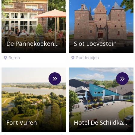
De Pannekoekenbakker Buren
Slot Loevestein
Buren
Poederoijen
Meer
Meer
over
over
Fort
Hotel
Vuren
De
Schildkamp
Fort Vuren
Hotel De Schildkamp