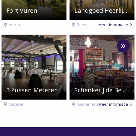
Fort Vuren
Landgoed Heerlijkheid Mariënwaerdt
Vuren
Beesd
Meer informatie
Meer
over
Schenkerij
de
Beurs
3 Zussen Meteren
Schenkerij de Beurs
Meteren
Geldermalsen
Meer informatie