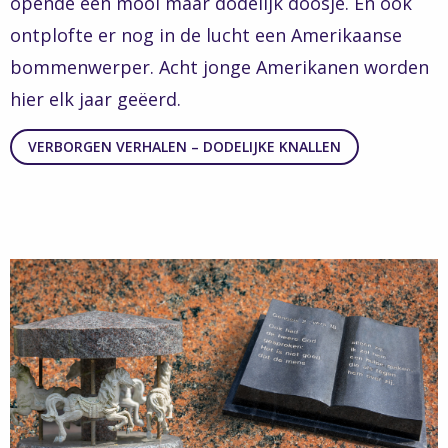
opende een mooi maar dodelijk doosje. En ook
ontplofte er nog in de lucht een Amerikaanse
bommenwerper. Acht jonge Amerikanen worden
hier elk jaar geëerd.
VERBORGEN VERHALEN – DODELIJKE KNALLEN
Read
more
about
Verborgen
Verhalen
–
Zo
was