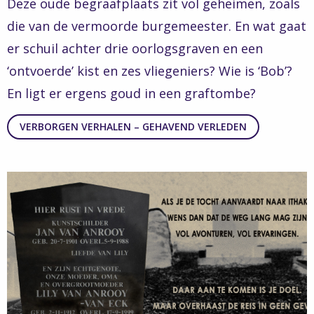
Deze oude begraafplaats zit vol geheimen, zoals
die van de vermoorde burgemeester. En wat gaat
er schuil achter drie oorlogsgraven en een
‘ontvoerde’ kist en zes vliegeniers? Wie is ‘Bob’?
En ligt er ergens goud in een graftombe?
VERBORGEN VERHALEN – GEHAVEND VERLEDEN
Read
more
about
Verborgen
Verhalen
–
Opmerkelijke
schilder