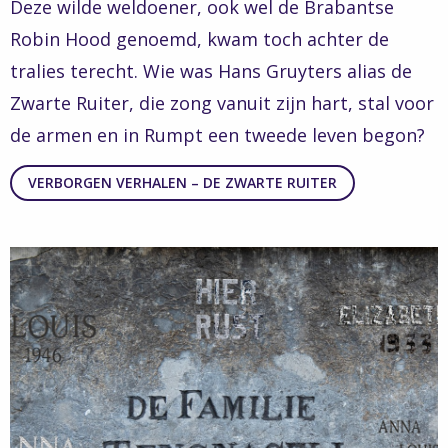
Deze wilde weldoener, ook wel de Brabantse
Robin Hood genoemd, kwam toch achter de
tralies terecht. Wie was Hans Gruyters alias de
Zwarte Ruiter, die zong vanuit zijn hart, stal voor
de armen en in Rumpt een tweede leven begon?
VERBORGEN VERHALEN – DE ZWARTE RUITER
Read
more
about
Verborgen
Verhalen
–
Een
kwestie