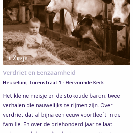
Verhalen
–
Verdriet
en
eenzaamheid
Verdriet en Eenzaamheid
Heukelum, Torenstraat 1 - Hervormde Kerk
Het kleine meisje en de stokoude baron; twee
verhalen die nauwelijks te rijmen zijn. Over
verdriet dat al bijna een eeuw voortleeft in de
familie. En over de driehonderd jaar te laat