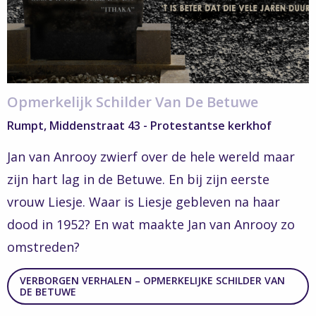
van
de
Betuwe
Opmerkelijk Schilder Van De Betuwe
Rumpt, Middenstraat 43 - Protestantse kerkhof
Jan van Anrooy zwierf over de hele wereld maar
zijn hart lag in de Betuwe. En bij zijn eerste
vrouw Liesje. Waar is Liesje gebleven na haar
dood in 1952? En wat maakte Jan van Anrooy zo
omstreden?
VERBORGEN VERHALEN – OPMERKELIJKE SCHILDER VAN
DE BETUWE