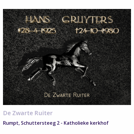
Read
more
about
Verborgen
Verhalen
–
De
zwarte
ruiter
De Zwarte Ruiter
Rumpt, Schuttersteeg 2 - Katholieke kerkhof