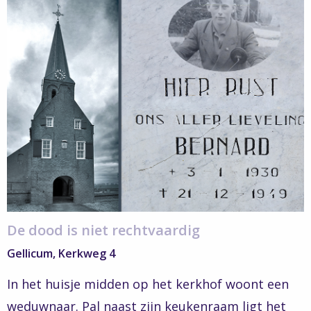
more
about
Verborgen
Verhalen
–
De
dood
is
niet
rechtvaardig
De dood is niet rechtvaardig
Gellicum, Kerkweg 4
In het huisje midden op het kerkhof woont een
weduwnaar. Pal naast zijn keukenraam ligt het