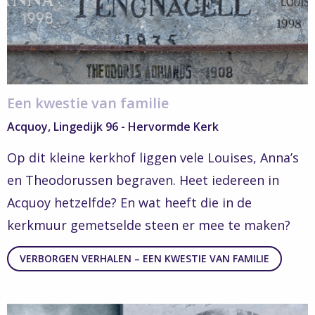
van
familie
Een kwestie van familie
Acquoy, Lingedijk 96 - Hervormde Kerk
Op dit kleine kerkhof liggen vele Louises, Anna’s
en Theodorussen begraven. Heet iedereen in
Acquoy hetzelfde? En wat heeft die in de
kerkmuur gemetselde steen er mee te maken?
VERBORGEN VERHALEN – EEN KWESTIE VAN FAMILIE
Read