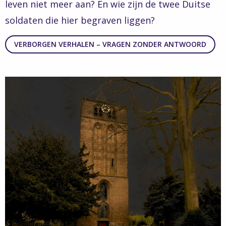
leven niet meer aan? En wie zijn de twee Duitse
soldaten die hier begraven liggen?
VERBORGEN VERHALEN – VRAGEN ZONDER ANTWOORD
Read
more
about
Verborgen
verhalen
–
Nieuwlichters
en
oude
graven