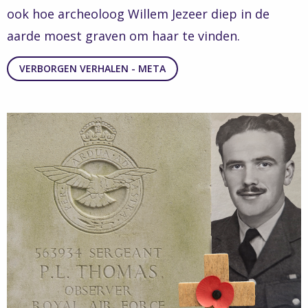
ook hoe archeoloog Willem Jezeer diep in de
aarde moest graven om haar te vinden.
VERBORGEN VERHALEN - META
Read
more
about
Verborgen
Verhalen
-
Drie
spannende
verhalen