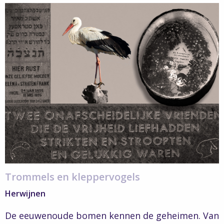
Read
more
about
Verborgen
Verhalen
–
Trommels
en
kleppervogels
Trommels en kleppervogels
Herwijnen
De eeuwenoude bomen kennen de geheimen. Van