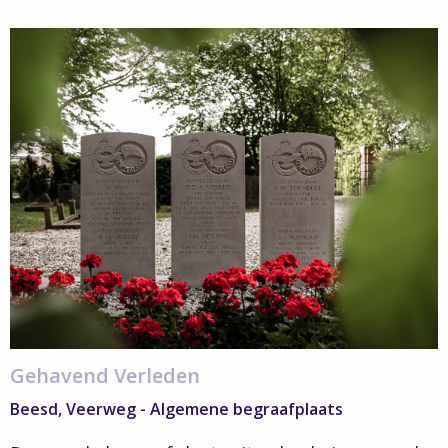
Read
more
about
Verborgen
Verhalen
–
Gehavend
verleden
Gehavend Verleden
Beesd, Veerweg - Algemene begraafplaats