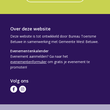
Over deze website
Deze website is tot ontwikkeld door Bureau Toerisme
Betuwe in samenwerking met Gemeente West Betuwe.
Evenementenkalender
Evenement aanmelden? Ga naar het
evenementenformulier
om gratis je evenement te
promoten!
Volg ons
Volg
Volg
ons
ons
op
op
Facebook
Instagram