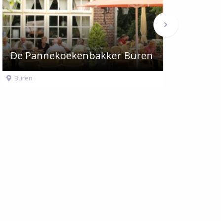
Volgende
berichten
De Pannekoekenbakker Buren
Della Con
Buren
Buren