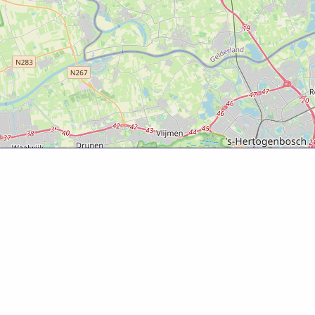
Over deze website
Deze website is tot ontwikkeld door Bureau Toerisme
Betuwe in samenwerking met Gemeente West Betuwe.
Evenementenkalender
Evenement aanmelden? Ga naar het
evenementenformulier
om gratis je evenement te
promoten!