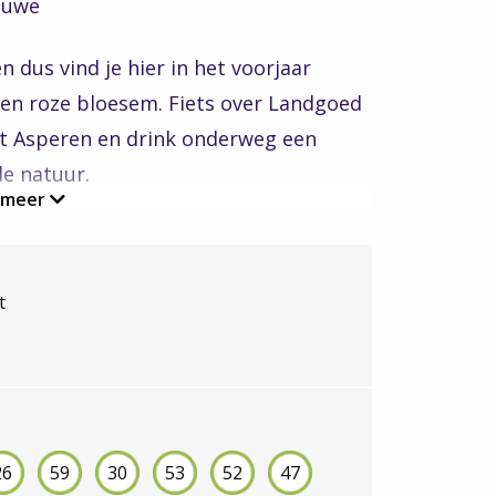
tuwe
 dus vind je hier in het voorjaar
en roze bloesem. Fiets over Landgoed
rt Asperen en drink onderweg een
de natuur.
 meer
route Land van Maas en Waal
en
deel van de 3-daagse
Bloesemroute
.
t
ietskaart kunt bestellen, waar je naast
 alle fruitboomgaarden met bloesem op
voor fiets- en natuurliefhebbers die
26
59
30
53
52
47