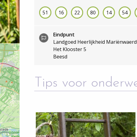
het Rivierenland in ieder seizoen will
voorjaar tot boomgaarden vol fruit in 
51
16
22
80
14
54
Bestel hier dé fietskaart
van de regio en
Eindpunt
een van
de lokale verkooppunten
.
Landgoed Heerlijkheid Mariënwaerd
Het Klooster 5
Beesd
Tips voor onderw