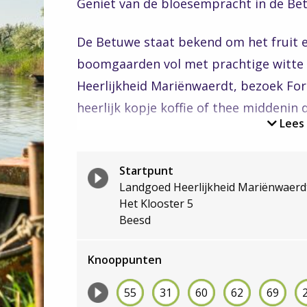
Geniet van de bloesempracht in de Be
De Betuwe staat bekend om het fruit en
boomgaarden vol met prachtige witte 
Heerlijkheid Mariënwaerdt, bezoek Fo
heerlijk kopje koffie of thee middenin 
Lees
Deze fietsroute is, samen met
Bloesem
Bloesemroute Bommelerwaard
, onder
Startpunt
Landgoed Heerlijkheid Mariënwaerd
Het Klooster 5
De Rivierenland Fietskaart
Beesd
Wist je dat je bij ons de Rivierenland F
Knooppunten
schilderachtige fietsroutes ook bíjna
kunt vinden? De fietskaart is een must 
55
31
60
62
69