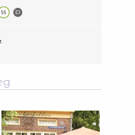
en ontdekken, van de bloesem in het
het najaar.
55
 trek eropuit! Of haal de fietskaart bij
t
eg