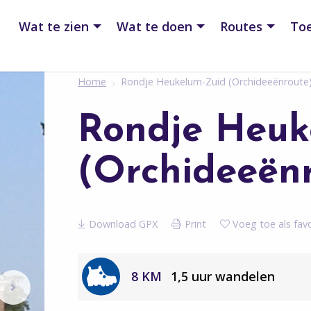
Wat te zien
Wat te doen
Routes
Toe
Home
Rondje Heukelum-Zuid (Orchideeënroute
Rondje Heuk
(Orchideeën
Download GPX
Print
Voeg toe als favo
8 KM
1,5 uur wandelen
Volgende
berichten