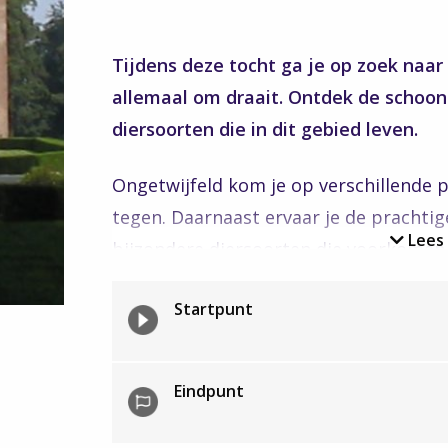
Tijdens deze tocht ga je op zoek naar
allemaal om draait. Ontdek de schoon
diersoorten die in dit gebied leven.
Ongetwijfeld kom je op verschillende 
tegen. Daarnaast ervaar je de prachti
Lees
bijzondere diersoorten die voorkomen i
bevers. Ook bijzonder voor onderweg:
Startpunt
De Koornwaard. Ook leuk voor de kind
Onderweg passeer je ook Kasteel Merck
Eindpunt
toegankelijk voor publiek, maar wel mo
een robuust kasteel met torens, een b