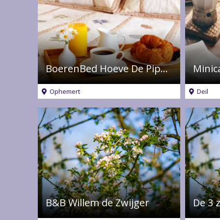
BoerenBed Hoeve De Pippert in de Betuwe Collection
Minic
Ophemert
Deil
B&B Willem de Zwijger
De 3 