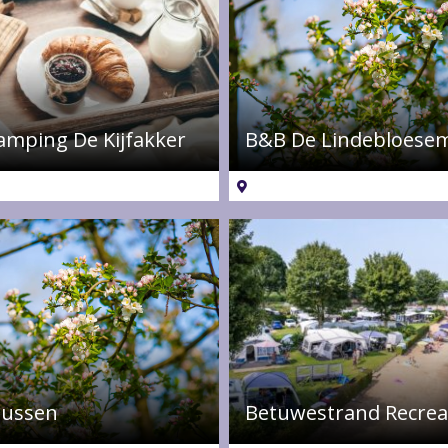
amping De Kijfakker
B&B De Lindebloese
zussen
Betuwestrand Recrea