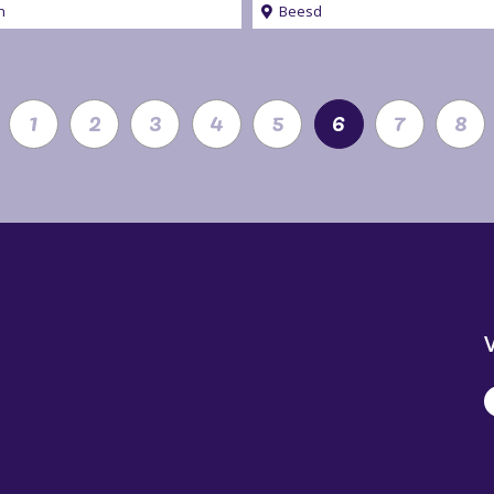
n
Beesd
1
2
3
4
5
6
7
8