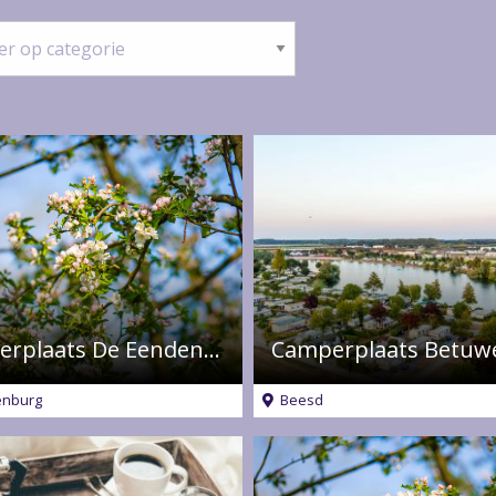
orie
Camperplaats De Eendenkooi
nburg
Beesd