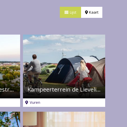
Lijst
Kaart
Camperplaats Betuwestrand
Kampeerterrein de Lievelinge
Vuren