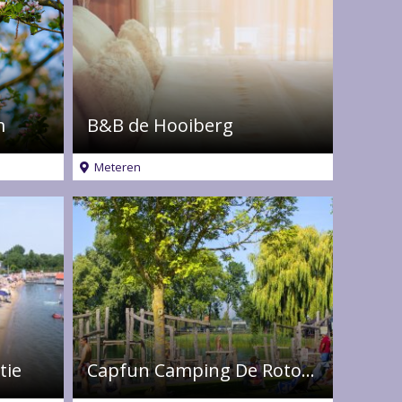
m
B&B de Hooiberg
Meteren
tie
Capfun Camping De Rotonde