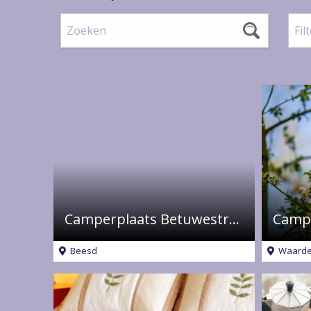
Zoeken
Filter
op
categ
Camperplaats Betuwestrand
Beesd
Waarde