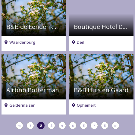
B&B de Eendenkooi
Boutique Hotel De Os en Het Paard
Waardenburg
Deil
Airbnb Botterman
B&B Huis en Gaard
Geldermalsen
Ophemert
«
1
2
3
4
5
6
7
8
»