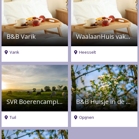
B&B Varik
WaalaanHuis vakantiehuis
Varik
Heesselt
SVR Boerencamping Hoge Haren
B&B Huisje in de Betuwe
Tuil
Opijnen