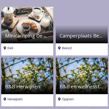
Minicamping De Kijfakker
Camperplaats Betuwestrand
Deil
Beesd
B&B Herwijnen
B&B en wellnesstudio in de Betuwe
Herwijnen
Opijnen