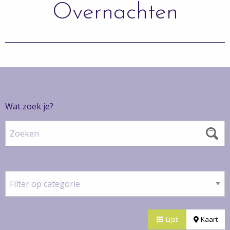
Overnachten
Wat zoek je?
Zoeken
Filter
op
categorie
Lijst
Kaart