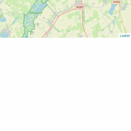
Leaflet
Home
Speeltuinen Spijk
Speeltuinen Spijk
Voeg toe als favoriet
Plan je route