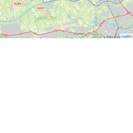
Leaflet
Home
Speeltuin Rumpt
Speeltuin Rumpt
Voeg toe als favoriet
Plan je route