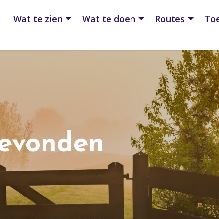
Wat te zien
Wat te doen
Routes
Toe
gevonden