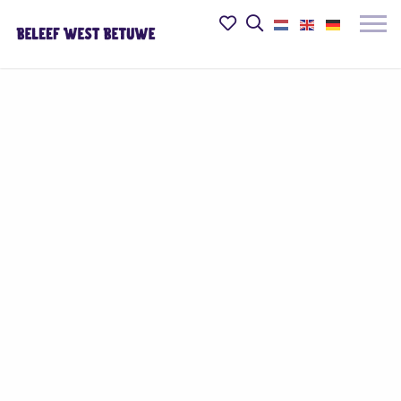
Beleef
Mijn
Open
het
het
favorieten
Mobie
zoekveld
in
menu
de
openk
Betuwe
website
logo