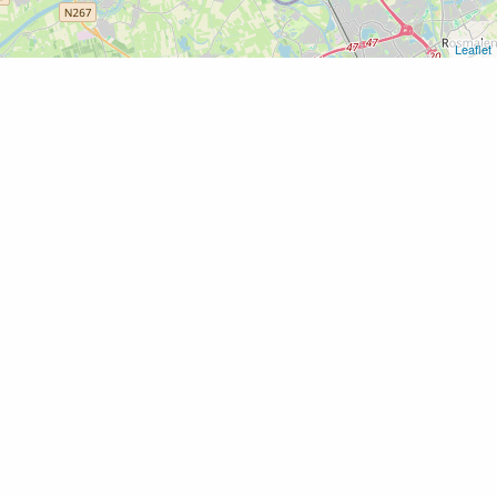
Leaflet
Home
“Perspectief” – Theatershow van Dekoor Close Harmony
“Perspectief” – Theatershow
van Dekoor Close Harmony
Voeg toe als favoriet
12 juni 2022 t/m 12 juni 2022 van 19:00 -
21:30 uur