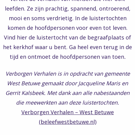
leefden. Ze zijn prachtig, spannend, ontroerend,
mooi en soms verdrietig. In de luistertochten
komen de hoofdpersonen voor even tot leven.
Vind hier de luistertocht van de begraafplaats of
het kerkhof waar u bent. Ga heel even terug in de
tijd en ontmoet de hoofdpersonen van toen
.
Verborgen Verhalen is in opdracht van gemeente
West Betuwe gemaakt door Jacqueline Maris en
Gerrit Kalsbeek. Met dank aan alle nabestaanden
die meewerkten aan deze luistertochten.
⁠Verborgen Verhalen – West Betuwe
(beleefwestbetuwe.nl)⁠