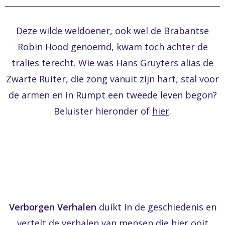
Deze wilde weldoener, ook wel de Brabantse
Robin Hood genoemd, kwam toch achter de
tralies terecht. Wie was Hans Gruyters alias de
Zwarte Ruiter, die zong vanuit zijn hart, stal voor
de armen en in Rumpt een tweede leven begon?
Beluister hieronder of
hier
.
Verborgen Verhalen
duikt in de geschiedenis en
vertelt de verhalen van mensen die hier ooit