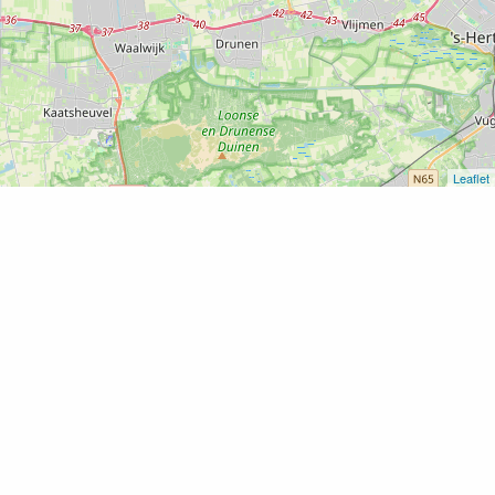
Leaflet
Home
Verborgen Verhalen – Een kwestie van familie
Verborgen Verhalen – Een
kwestie van familie
Print
Voeg toe als favoriet