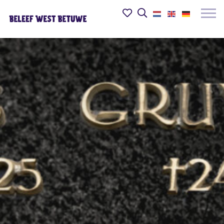
Beleef
Mijn
Open
het
het
favorieten
Mobie
zoekveld
in
menu
de
openk
Betuwe
website
logo