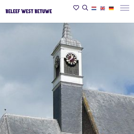
Beleef
Mijn
Open
het
het
favorieten
Mobie
zoekveld
in
menu
de
openk
Betuwe
website
logo