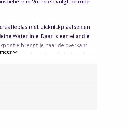
bosbeheer in Vuren en volgt de rode
recreatieplas met picknickplaatsen en
eine Waterlinie. Daar is een eilandje
ekpontje brengt je naar de overkant.
 meer
 ravotten hebben hier de tijd van hun
 de waterpomp of verstoppertje spelen
n ongeveer 115 ha, de grienden in het
 is eind jaren ’60 vanuit de overheid
 randstad. Het Lingebos werd op 26
s Beatrix.