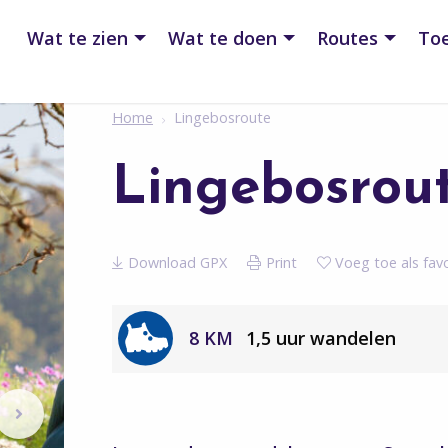
Wat te zien
Wat te doen
Routes
Toe
Home
Lingebosroute
Lingebosrou
Download GPX
Print
Voeg toe als favo
8 KM
1,5 uur wandelen
Volgende
berichten