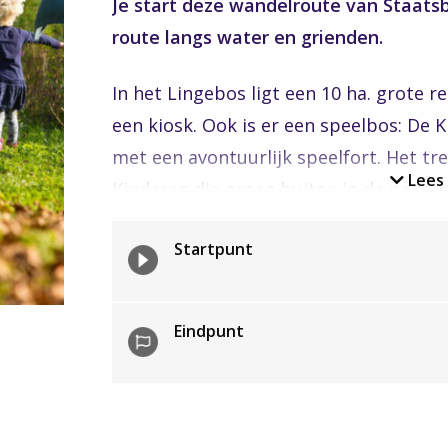
Je start deze wandelroute van Staats
route langs water en grienden.
In het Lingebos ligt een 10 ha. grote 
een kiosk. Ook is er een speelbos: De Kl
met een avontuurlijk speelfort. Het tr
Lees
Kinderen die graag buiten in de natuur
leven; lekker kliederen met water bij
Startpunt
en hutten bouwen in het bos!
Het Lingebos is een kunstmatig bos va
Eindpunt
bos zijn zelfs al ruim 100 jaar oud. Het
aangelegd als recreatiegebied voor de
juni 1969 officieel geopend door prinse