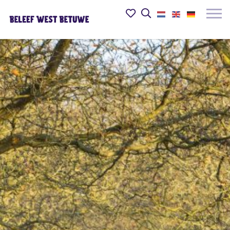
Beleef
Mijn
Open
het
het
favorieten
Mobie
zoekveld
in
menu
de
openk
Betuwe
website
logo