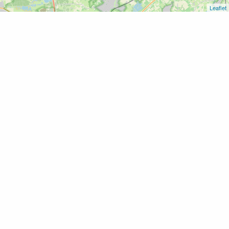
Leaflet
Home
Wipmolen Achterste Hellouwse molen
Wipmolen Achterste Hellouwse
molen
Voeg toe als favoriet
Zeek 40
4174 LH
Hellouw