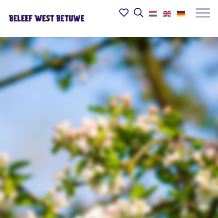
Beleef
Mijn
Open
het
het
favorieten
Mobie
zoekveld
in
menu
de
openk
Betuwe
website
logo