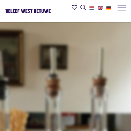
Beleef
Mijn
Open
het
het
favorieten
Mobie
zoekveld
in
menu
de
openk
Betuwe
website
logo