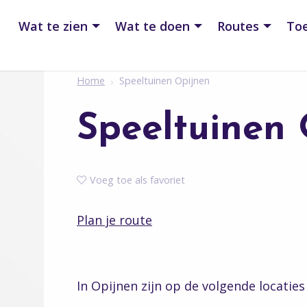
Wat te zien
Wat te doen
Routes
Toe
Home
Speeltuinen Opijnen
Speeltuinen 
Voeg toe als favoriet
Plan je route
In Opijnen zijn op de volgende locaties