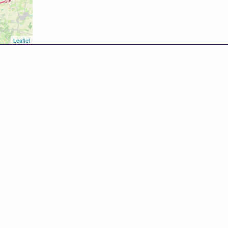
Leaflet
8