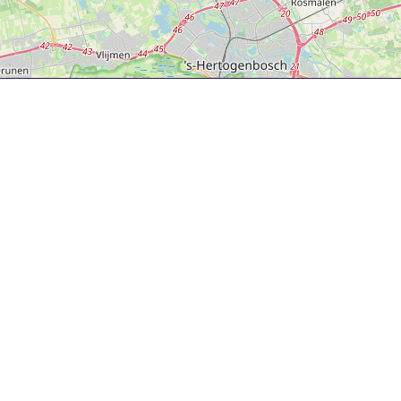
Over deze website
Deze website is tot ontwikkeld door Bureau Toerisme
Betuwe in samenwerking met Gemeente West Betuwe.
Evenementenkalender
Evenement aanmelden? Ga naar het
evenementenformulier
om gratis je evenement te
promoten!
© 2025 Bureau Toerisme Betuwe – 088 6363 88