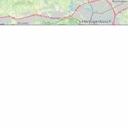
Over deze website
Deze website is tot ontwikkeld door Bureau Toerisme
Betuwe in samenwerking met Gemeente West Betuwe.
Evenementenkalender
Evenement aanmelden? Ga naar het
evenementenformulier
om gratis je evenement te
promoten!
© 2025 Bureau Toerisme Betuwe – 088 6363 88