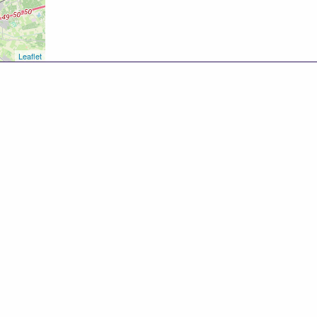
Leaflet
8