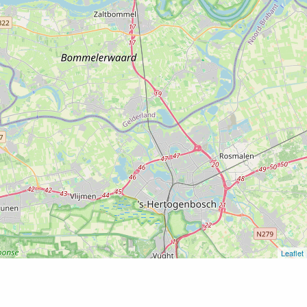
Leaflet
Home
Ons Voorhuys