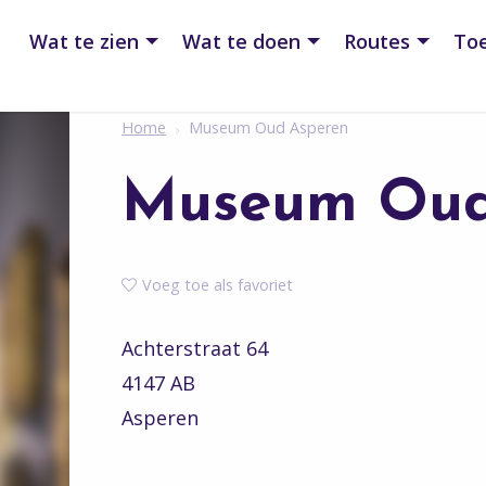
Wat te zien
Wat te doen
Routes
Toe
Home
Museum Oud Asperen
Museum Oud
Voeg toe als favoriet
Achterstraat 64
4147 AB
Asperen