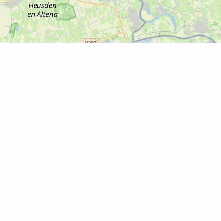
Over deze website
Deze website is tot ontwikkeld door Bureau Toerisme
Betuwe in samenwerking met Gemeente West Betuwe.
Evenementenkalender
Evenement aanmelden? Ga naar het
evenementenformulier
om gratis je evenement te
promoten!
© 2025 Bureau Toerisme Betuwe – 088 6363 88