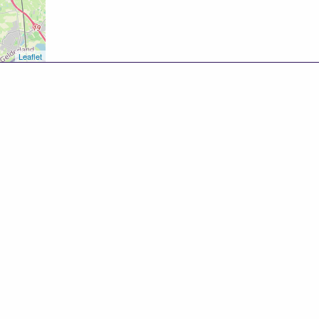
Leaflet
8