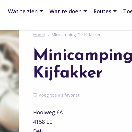
Wat te zien
Wat te doen
Routes
Toe
Home
Minicamping De Kijfakker
Minicampin
Kijfakker
Voeg toe als favoriet
Hooiweg 6A
4158 LE
Deil