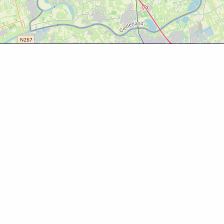
Over deze website
Deze website is tot ontwikkeld door Bureau Toerisme
Betuwe in samenwerking met Gemeente West Betuwe.
Evenementenkalender
Evenement aanmelden? Ga naar het
evenementenformulier
om gratis je evenement te
promoten!
© 2025 Bureau Toerisme Betuwe – 088 6363 88