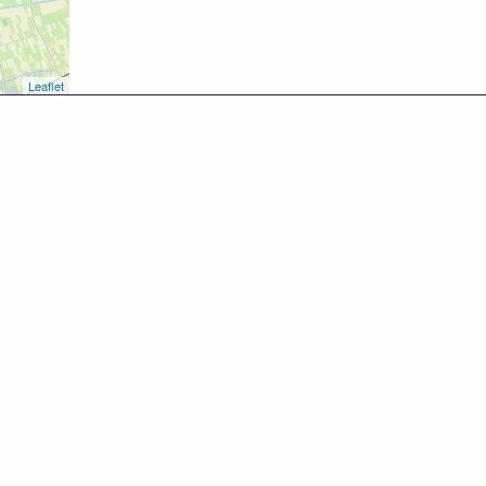
Leaflet
8