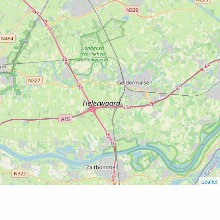
Leaflet
Home
Landgoed De Geer