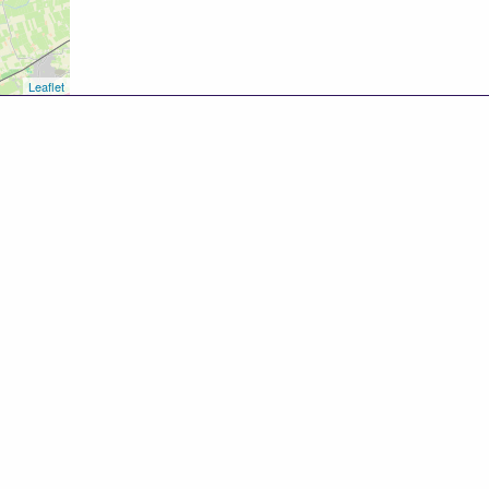
Leaflet
8