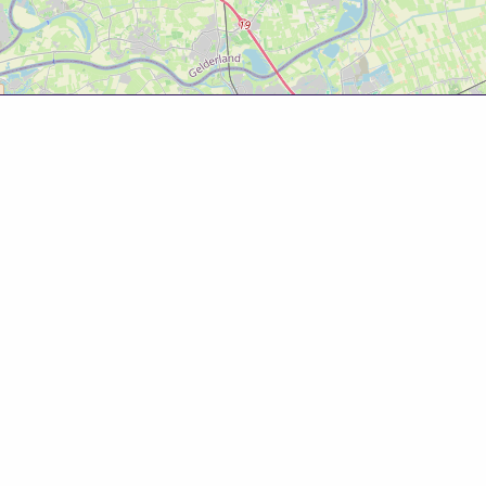
Over deze website
Deze website is tot ontwikkeld door Bureau Toerisme
Betuwe in samenwerking met Gemeente West Betuwe.
Evenementenkalender
Evenement aanmelden? Ga naar het
evenementenformulier
om gratis je evenement te
promoten!
© 2025 Bureau Toerisme Betuwe – 088 6363 88