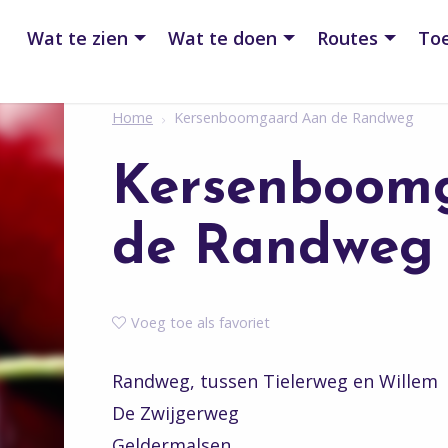
Wat te zien
Wat te doen
Routes
Toe
Home
Kersenboomgaard Aan de Randweg
Kersenboom
de Randweg
Voeg toe als favoriet
Randweg, tussen Tielerweg en Willem
De Zwijgerweg
Geldermalsen