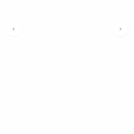
Vorige
Volg
berichten
beric