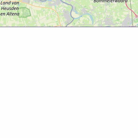
Over deze website
Deze website is tot ontwikkeld door Bureau Toerisme
Betuwe in samenwerking met Gemeente West Betuwe.
Evenementenkalender
Evenement aanmelden? Ga naar het
evenementenformulier
om gratis je evenement te
promoten!
© 2025 Bureau Toerisme Betuwe – 088 6363 88