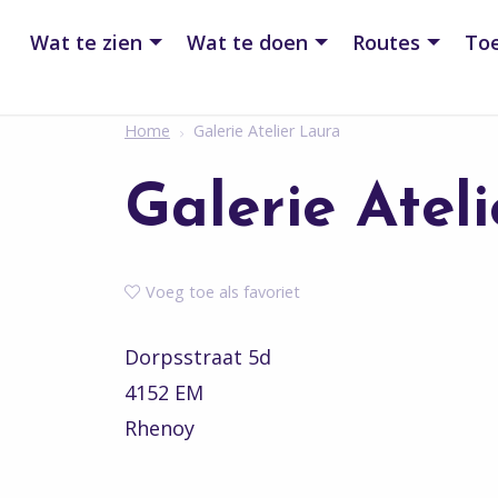
Wat te zien
Wat te doen
Routes
Toe
Home
Galerie Atelier Laura
Galerie Atel
Voeg toe als favoriet
Dorpsstraat 5d
4152 EM
Rhenoy