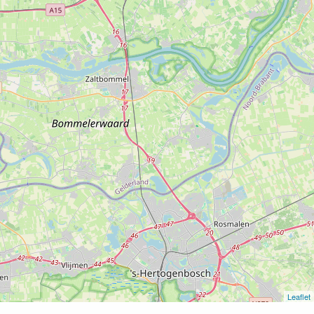
Leaflet