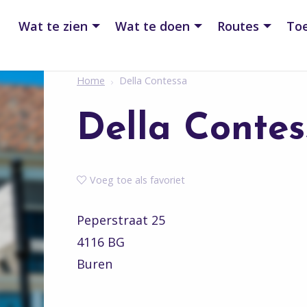
Wat te zien
Wat te doen
Routes
Toe
Home
Della Contessa
Della Contes
Voeg toe als favoriet
Peperstraat 25
4116 BG
Buren