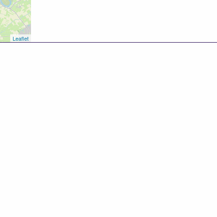
Leaflet
8