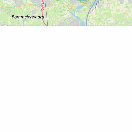
Over deze website
Deze website is tot ontwikkeld door Bureau Toerisme
Betuwe in samenwerking met Gemeente West Betuwe.
Evenementenkalender
Evenement aanmelden? Ga naar het
evenementenformulier
om gratis je evenement te
promoten!
© 2025 Bureau Toerisme Betuwe – 088 6363 88