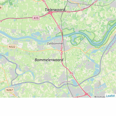
Leaflet
Home
De Hoenderik