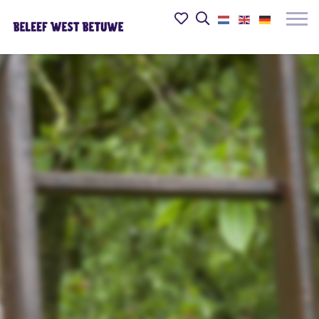
Beleef
Mijn
Open
het
het
favorieten
Mobie
zoekveld
in
menu
de
openk
Betuwe
website
logo