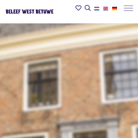
Beleef
Mijn
Open
het
het
favorieten
Mobie
zoekveld
in
menu
de
openk
Betuwe
website
logo