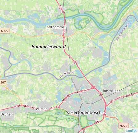
Leaflet