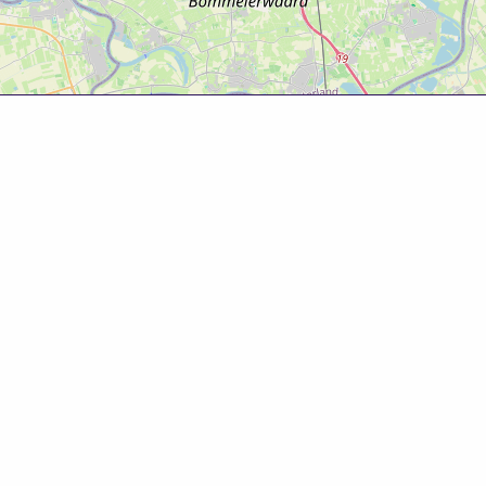
Over deze website
Deze website is tot ontwikkeld door Bureau Toerisme
Betuwe in samenwerking met Gemeente West Betuwe.
Evenementenkalender
Evenement aanmelden? Ga naar het
evenementenformulier
om gratis je evenement te
promoten!
© 2025 Bureau Toerisme Betuwe – 088 6363 88