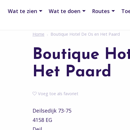
Wat te zien
Wat te doen
Routes
Toe
Home
Boutique Hotel De Os en Het Paard
Boutique Ho
Het Paard
Voeg toe als favoriet
Deilsedijk 73-75
4158 EG
Deil