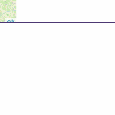
Leaflet
8