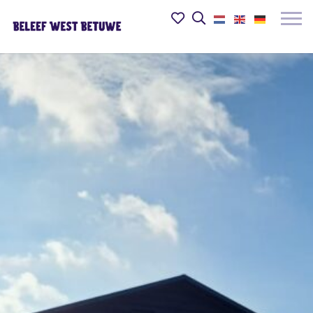
Beleef
Mijn
Open
het
het
favorieten
Mobie
zoekveld
in
menu
de
openk
Betuwe
website
logo