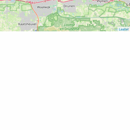
Leaflet
Home
Betuwsend
Betuwsend
Voeg toe als favoriet
Leerdamseweg 31
4151 EC
Acquoy
Plan je route