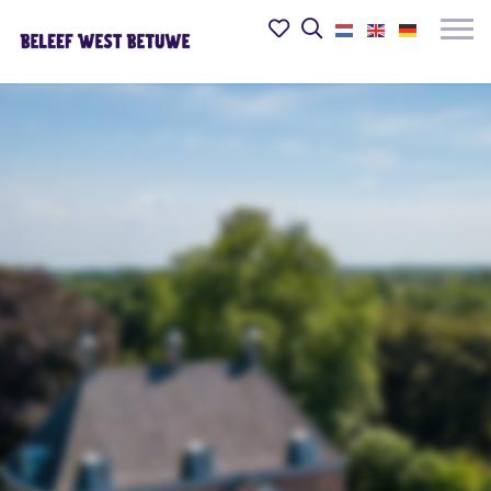
Beleef
Mijn
Open
het
het
favorieten
Mobie
zoekveld
in
menu
de
openk
Betuwe
website
logo