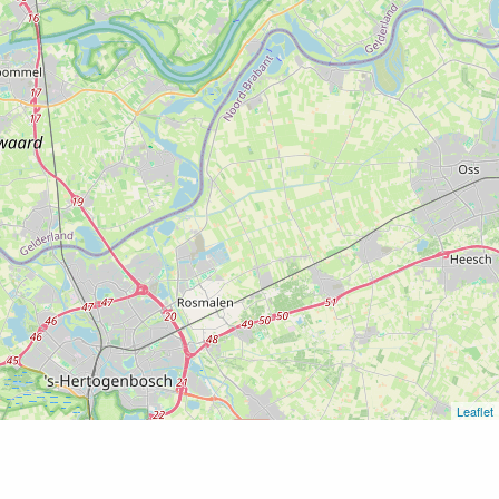
Leaflet
Home
B&B Kasteel Ophemert