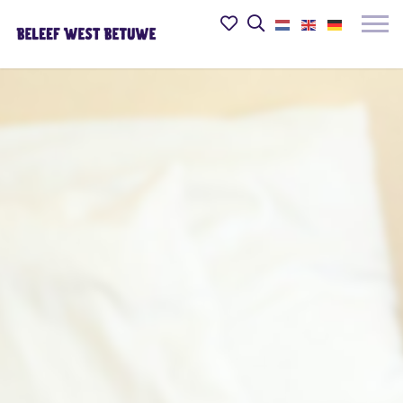
Beleef
Mijn
Open
het
het
favorieten
Mobie
zoekveld
in
menu
de
openk
Betuwe
website
logo