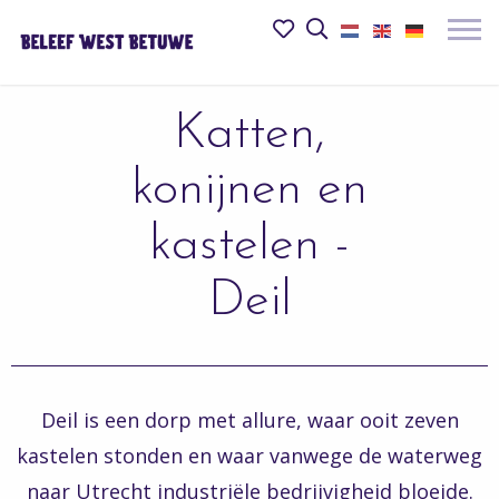
Beleef
Mijn
Open
het
het
favorieten
Mobie
zoekveld
in
menu
de
openk
Katten,
Betuwe
website
konijnen en
logo
kastelen -
Deil
Deil is een dorp met allure, waar ooit zeven
kastelen stonden en waar vanwege de waterweg
naar Utrecht industriële bedrijvigheid bloeide.