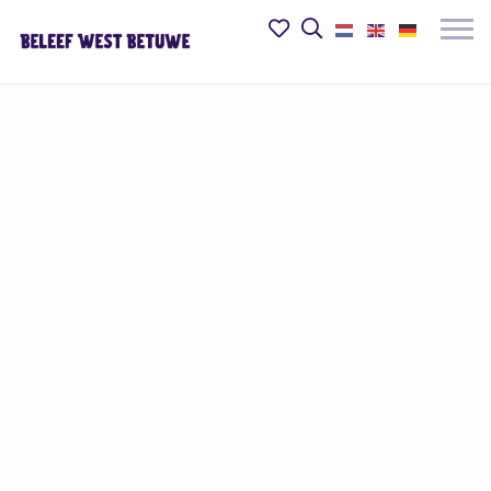
Beleef
Mijn
Open
het
het
favorieten
Mobie
zoekveld
in
menu
de
openk
Betuwe
website
logo