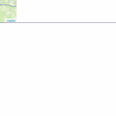
Datum en tijd: Vrijdag 10 maart, 13.30–
Leaflet
Locatie: Linges Landje, Spijk (lingesland
Kosten: € 65 inclusief alle materialen, 
Aanmelden of meer info? marjolein@zaa
8