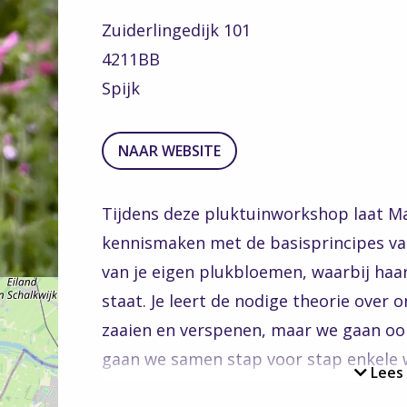
Zuiderlingedijk 101
4211BB
Spijk
TO
NAAR WEBSITE
THE
WEBSITE
Tijdens deze pluktuinworkshop laat Ma
kennismaken met de basisprincipes va
van je eigen plukbloemen, waarbij haar
staat. Je leert de nodige theorie ove
zaaien en verspenen, maar we gaan ook 
gaan we samen stap voor stap enkele w
Lees
kan in maart namelijk al prima, zodat 