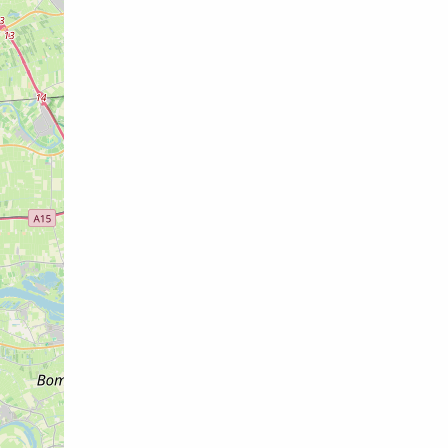
bloemenpracht in je eigen tuin kunt ge
Gezien er in maart nog niet veel vers
ZaaiLinge volledig op de volle grond te
het ‘Oogst’-onderdeel van de worksho
afgelopen seizoen. Je gaat aan de sl
én je leert natuurlijk hoe je je eigen 
beste kunt oogsten en bewaren. Onder m
plukstadium, de diverse ingrediënten
natuurlijk hoe je jouw boeket zo lang 
Jouw zelf samengestelde droogboeket – 
mee naar huis nemen. Net als de gevuld
bloemenzaden en een handout om alles 
je tijdens de workshop natuurlijk vold