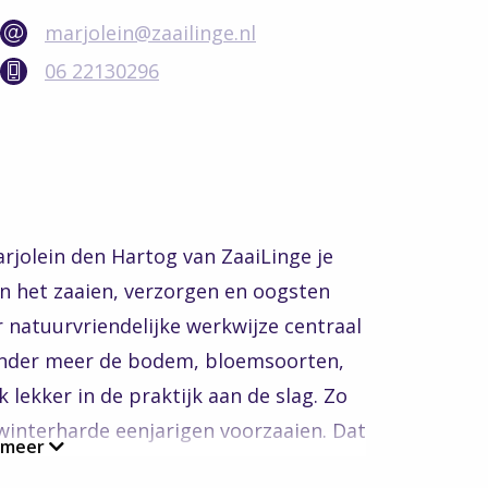
marjolein@zaailinge.nl
06 22130296
rjolein den Hartog van ZaaiLinge je
n het zaaien, verzorgen en oogsten
 natuurvriendelijke werkwijze centraal
r onder meer de bodem, bloemsoorten,
lekker in de praktijk aan de slag. Zo
interharde eenjarigen voorzaaien. Dat
 meer
je zo snel mogelijk van een weelderige