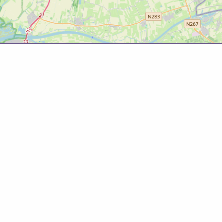
Over deze website
Deze website is tot ontwikkeld door Bureau Toerisme
Betuwe in samenwerking met Gemeente West Betuwe.
Evenementenkalender
Evenement aanmelden? Ga naar het
evenementenformulier
om gratis je evenement te
promoten!
© 2025 Bureau Toerisme Betuwe – 088 6363 88