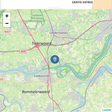
+
−
Leaflet