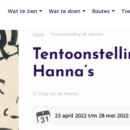
Wat te zien
Wat te doen
Routes
Toe
Home
Tentoonstelling de Hanna’s
Tentoonstell
Hanna’s
Voeg toe als favoriet
23 april 2022 t/m 28 mei 2022