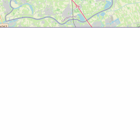
Over deze website
Deze website is tot ontwikkeld door Bureau Toerisme
Betuwe in samenwerking met Gemeente West Betuwe.
Evenementenkalender
Evenement aanmelden? Ga naar het
evenementenformulier
om gratis je evenement te
promoten!
© 2025 Bureau Toerisme Betuwe – 088 6363 88