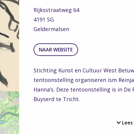
Rijksstraatweg 64
4191 SG
Geldermalsen
TO
NAAR WEBSITE
THE
WEBSITE
Stichting Kunst en Cultuur West Betuw
tentoonstelling organiseren ism Reinja
Hanna’s. Deze tentoonstelling is in De
Buyserd te Tricht.
Lees