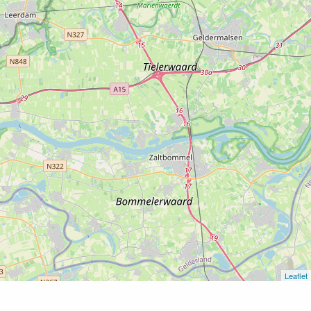
Leaflet
Home
Streekmarktje